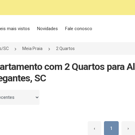
eis mais vistos
Novidades
Fale conosco
s/SC
Meia Praia
2 Quartos
artamento com 2 Quartos para Al
egantes, SC
 por
‹
1
›