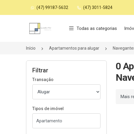
(47) 99187-5632
(47) 3011-5824
Página inicial
Todas as categorias
Imóv
Início
Apartamentos para alugar
Navegante
0 Ap
Filtrar
Nav
Transação
Ordenar
Tipos de imóvel