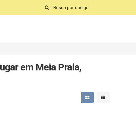
ugar em Meia Praia,
Mostrar resultados em 
Mostrar resultad