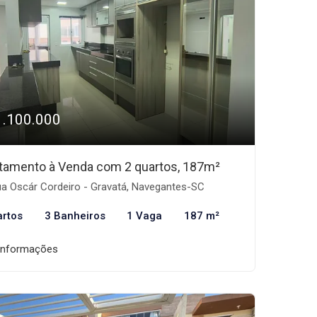
1.100.000
tamento à Venda com 2 quartos, 187m²
a Oscár Cordeiro - Gravatá, Navegantes-SC
artos
3 Banheiros
1 Vaga
187 m²
informações