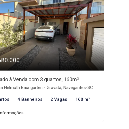
680.000
ado à Venda com 3 quartos, 160m²
a Helmuth Baungarten - Gravatá, Navegantes-SC
artos
4 Banheiros
2 Vagas
160 m²
informações