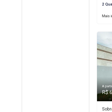
2 Qua
Mais 
A parti
R$ 
Sobr