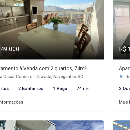
849.000
R$ 
tamento à Venda com 2 quartos, 74m²
Apar
a Oscár Cordeiro - Gravatá, Navegantes-SC
Ru
rtos
2 Banheiros
1 Vaga
74 m²
2 Qu
informações
Mais 