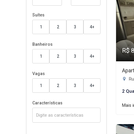
Suítes
1
2
3
4+
Banheiros
R$ 
1
2
3
4+
Apar
Vagas
Ru
1
2
3
4+
2 Qua
Características
Mais 