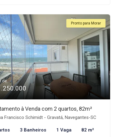
Pronto para Morar
r de:
1.250.000
tamento à Venda com 2 quartos, 82m²
a Francisco Schimidt - Gravatá, Navegantes-SC
artos
3 Banheiros
1 Vaga
82 m²