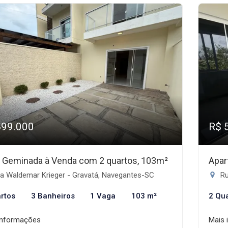
599.000
R$ 
 Geminada à Venda com 2 quartos, 103m²
Apar
a Waldemar Krieger - Gravatá, Navegantes-SC
Rua
rtos
3 Banheiros
1 Vaga
103 m²
2 Qu
informações
Mais 