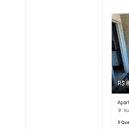
R$ 
Apar
Ru
3 Qua