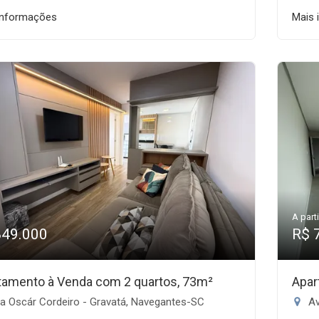
informações
Mais 
A parti
849.000
R$ 
tamento à Venda com 2 quartos, 73m²
Apar
a Oscár Cordeiro - Gravatá, Navegantes-SC
Av