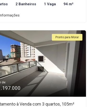
artos
2 Banheiros
1 Vaga
94 m²
informações
Pronto para Morar
r de:
1.197.000
tamento à Venda com 3 quartos, 105m²