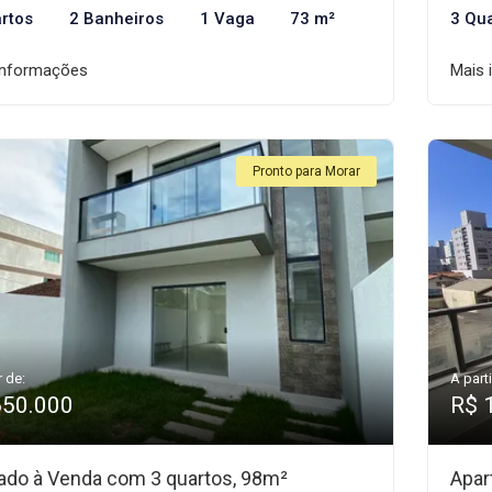
rtos
2 Banheiros
1 Vaga
73 m²
3 Qu
informações
Mais 
Pronto para Morar
r de:
A parti
650.000
R$ 
ado à Venda com 3 quartos, 98m²
Apar