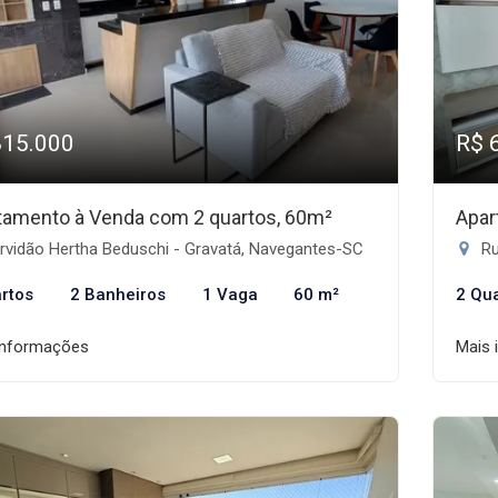
815.000
R$ 
tamento à Venda com 2 quartos, 60m²
Apar
rvidão Hertha Beduschi - Gravatá, Navegantes-SC
Ru
rtos
2 Banheiros
1 Vaga
60 m²
2 Qu
informações
Mais 