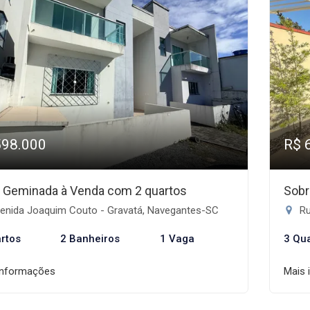
598.000
R$ 
 Geminada à Venda com 2 quartos
Sobr
enida Joaquim Couto - Gravatá, Navegantes-SC
Ru
rtos
2 Banheiros
1 Vaga
3 Qu
informações
Mais 