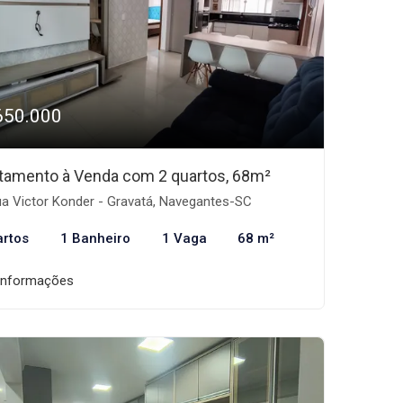
650.000
tamento à Venda com 2 quartos, 68m²
a Victor Konder - Gravatá, Navegantes-SC
artos
1 Banheiro
1 Vaga
68 m²
informações