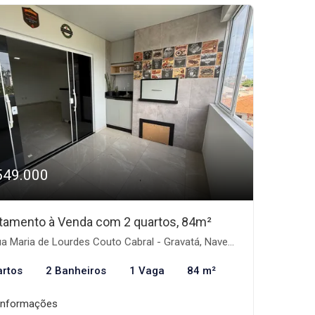
549.000
tamento à Venda com 2 quartos, 84m²
 Maria de Lourdes Couto Cabral - Gravatá, Navegantes-SC
artos
2 Banheiros
1 Vaga
84 m²
informações