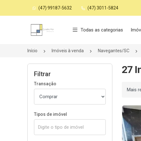
(47) 99187-5632
(47) 3011-5824
Página inicial
Todas as categorias
Imóv
Início
Imóveis à venda
Navegantes/SC
27 I
Filtrar
Transação
Ordenar
Tipos de imóvel