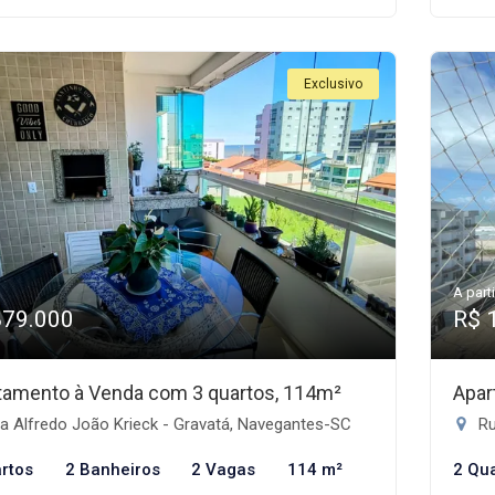
Exclusivo
A parti
879.000
R$ 
tamento à Venda com 3 quartos, 114m²
Apar
a Alfredo João Krieck - Gravatá, Navegantes-SC
Ru
rtos
2 Banheiros
2 Vagas
114 m²
2 Qu