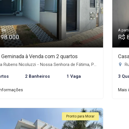
r de:
A parti
398.000
R$ 
 Geminada à Venda com 2 quartos
Casa
 Rubens Nicoluzzi - Nossa Senhora de Fátima, Penha-SC
Ru
rtos
2 Banheiros
1 Vaga
3 Qu
informações
Mais 
Pronto para Morar