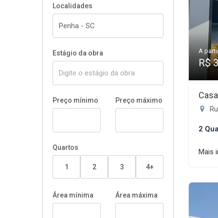
Localidades
A parti
Estágio da obra
R$ 
Casa
Preço mínimo
Preço máximo
Rua
2 Qua
Quartos
Mais 
1
2
3
4+
Área mínima
Área máxima