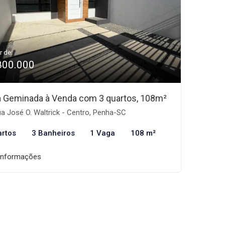
r de:
800.000
 Geminada à Venda com 3 quartos, 108m²
a José O. Waltrick - Centro, Penha-SC
artos
3 Banheiros
1 Vaga
108 m²
informações