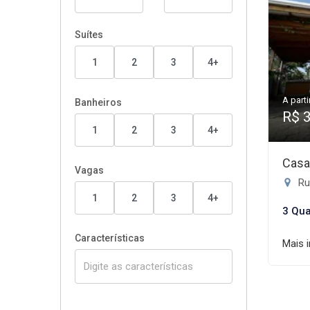
Suítes
1
2
3
4+
A parti
Banheiros
R$ 
1
2
3
4+
Casa
Vagas
Ru
1
2
3
4+
3 Qua
Características
Mais 