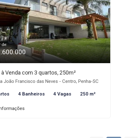
r de:
3.600.000
 à Venda com 3 quartos, 250m²
a João Francisco das Neves - Centro, Penha-SC
rtos
4 Banheiros
4 Vagas
250 m²
informações