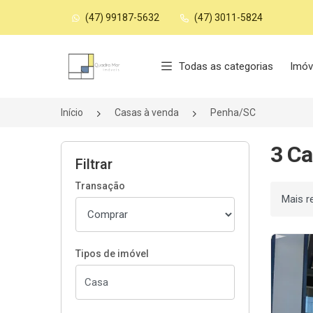
(47) 99187-5632
(47) 3011-5824
Página inicial
Todas as categorias
Imóv
Início
Casas à venda
Penha/SC
3 Ca
Filtrar
Transação
Ordenar
Tipos de imóvel