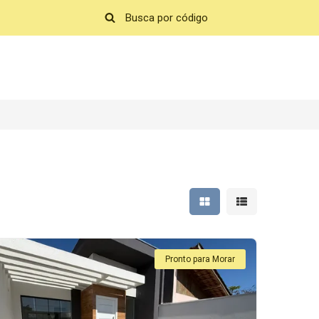
Mostrar resultados em 
Mostrar resultad
Pronto para Morar