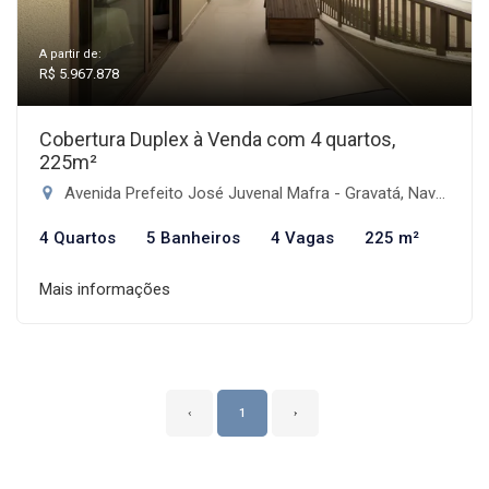
A partir de:
R$ 5.967.878
Cobertura Duplex à Venda com 4 quartos,
225m²
Avenida Prefeito José Juvenal Mafra - Gravatá, Navegantes-SC
4 Quartos
5 Banheiros
4 Vagas
225 m²
Mais informações
‹
1
›