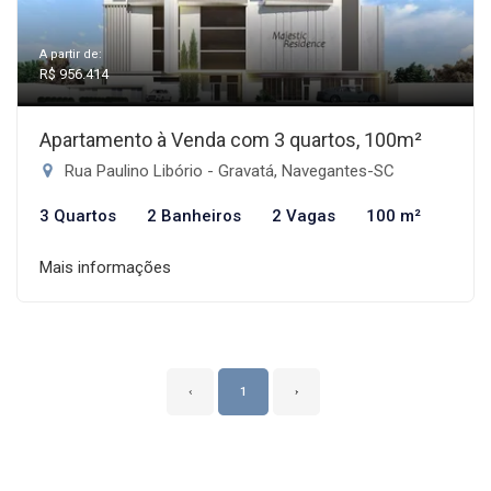
A partir de:
R$ 956.414
Apartamento à Venda com 3 quartos, 100m²
Rua Paulino Libório - Gravatá, Navegantes-SC
3 Quartos
2 Banheiros
2 Vagas
100 m²
Mais informações
‹
1
›