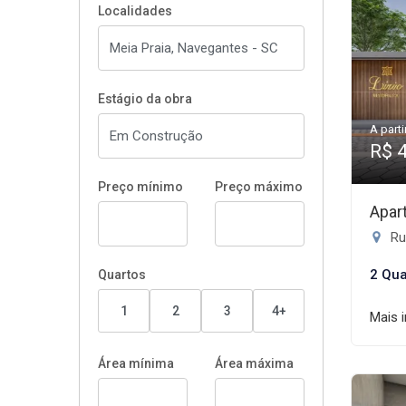
Localidades
Estágio da obra
A parti
R$ 
Preço mínimo
Preço máximo
Apar
Rua
2 Qua
Quartos
1
2
3
4+
Mais 
Área mínima
Área máxima