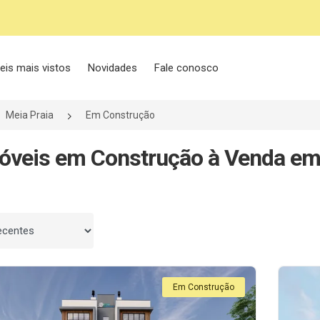
eis mais vistos
Novidades
Fale conosco
Meia Praia
Em Construção
óveis em Construção à Venda em 
 por
Em Construção