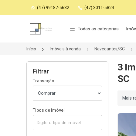
(47) 99187-5632
(47) 3011-5824
Página inicial
Todas as categorias
Imóv
Início
Imóveis à venda
Navegantes/SC
3 Im
Filtrar
SC
Transação
Ordenar
Tipos de imóvel