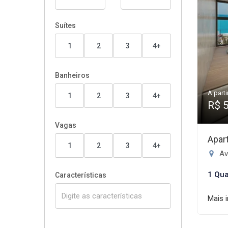
Suítes
1
2
3
4+
Banheiros
A parti
1
2
3
4+
R$ 
Vagas
Apar
1
2
3
4+
Ave
1 Qua
Características
Mais 