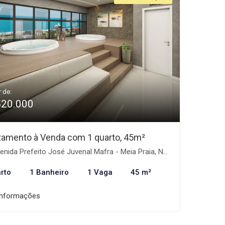
r de:
520.000
tamento à Venda com 1 quarto, 45m²
nida Prefeito José Juvenal Mafra - Meia Praia, Navegantes-SC
rto
1 Banheiro
1 Vaga
45 m²
informações