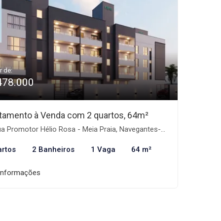
r de:
478.000
tamento à Venda com 2 quartos, 64m²
a Promotor Hélio Rosa - Meia Praia, Navegantes-SC
artos
2 Banheiros
1 Vaga
64 m²
informações