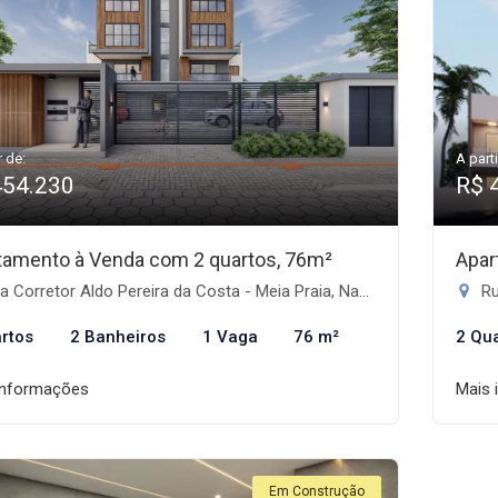
r de:
A parti
454.230
R$ 
tamento à Venda com 2 quartos, 76m²
Apar
 Corretor Aldo Pereira da Costa - Meia Praia, Navegantes-SC
Ru
rtos
2 Banheiros
1 Vaga
76 m²
2 Qu
informações
Mais 
Em Construção