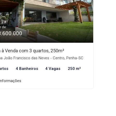
r de:
3.600.000
 à Venda com 3 quartos, 250m²
a João Francisco das Neves - Centro, Penha-SC
artos
4 Banheiros
4 Vagas
250 m²
informações