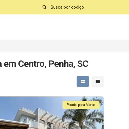
a em Centro, Penha, SC
Mostrar resultados em 
Mostrar resultad
Pronto para Morar