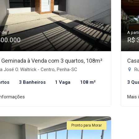
r de:
A parti
800.000
R$ 
 Geminada à Venda com 3 quartos, 108m²
Casa
 José O. Waltrick - Centro, Penha-SC
Ru
rtos
3 Banheiros
1 Vaga
108 m²
3 Qu
informações
Mais 
Pronto para Morar