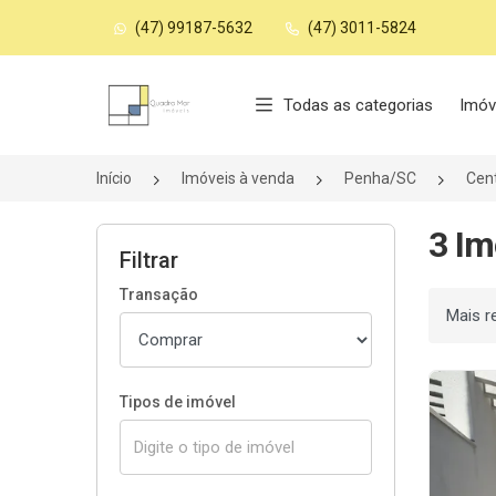
(47) 99187-5632
(47) 3011-5824
Página inicial
Todas as categorias
Imóv
Início
Imóveis à venda
Penha/SC
Cen
3 Im
Filtrar
Transação
Ordenar
Tipos de imóvel