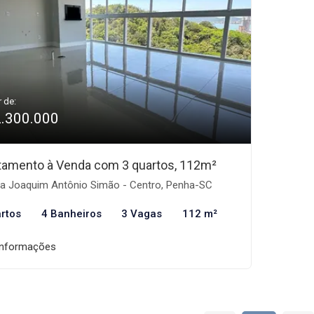
r de:
2.300.000
tamento à Venda com 3 quartos, 112m²
a Joaquim Antônio Simão - Centro, Penha-SC
rtos
4 Banheiros
3 Vagas
112 m²
informações