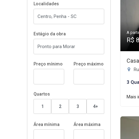
Localidades
A parti
Estágio da obra
R$ 
Casa
Preço mínimo
Preço máximo
Rua
3 Qua
Quartos
Mais 
1
2
3
4+
Área mínima
Área máxima