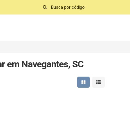
gar em Navegantes, SC
Mostrar resultados em 
Mostrar resultad