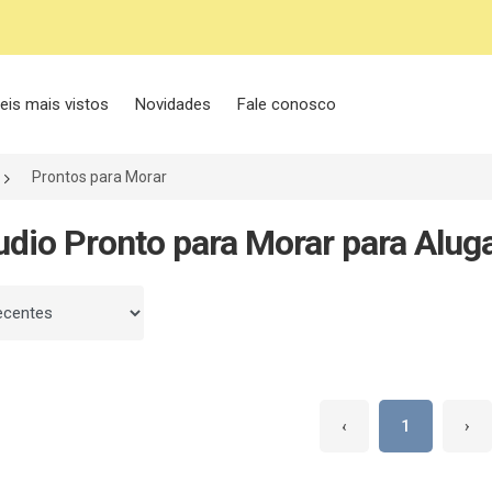
eis mais vistos
Novidades
Fale conosco
Prontos para Morar
udio Pronto para Morar para Alu
 por
‹
1
›