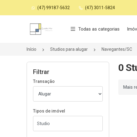
(47) 99187-5632
(47) 3011-5824
Página inicial
Todas as categorias
Imóv
Início
Studios para alugar
Navegantes/SC
0 St
Filtrar
Transação
Ordenar
Tipos de imóvel