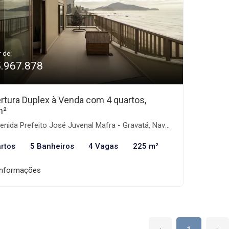
r de:
5.967.878
rtura Duplex à Venda com 4 quartos,
m²
nida Prefeito José Juvenal Mafra - Gravatá, Navegantes-SC
rtos
5 Banheiros
4 Vagas
225 m²
informações