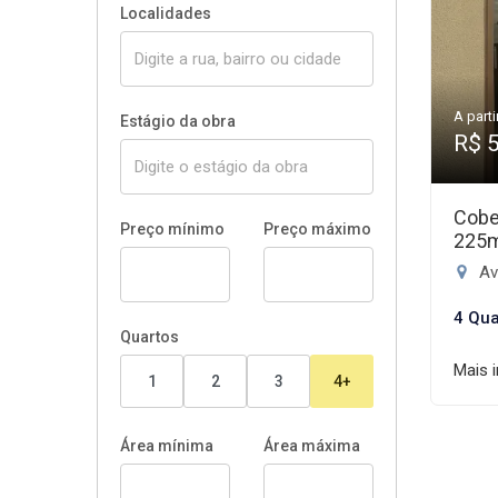
Localidades
A parti
Estágio da obra
R$ 
Cobe
Preço mínimo
Preço máximo
225
Ave
4 Qua
Quartos
Mais 
1
2
3
4+
Área mínima
Área máxima