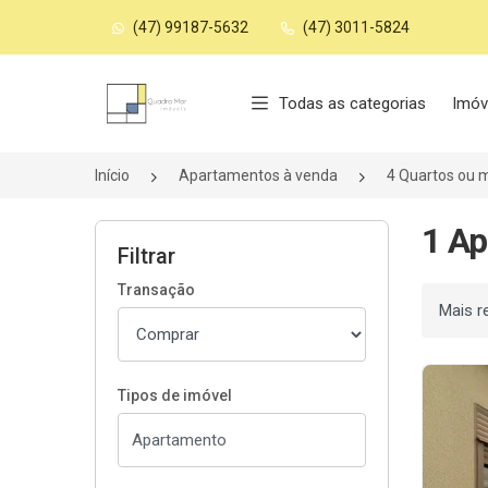
(47) 99187-5632
(47) 3011-5824
Página inicial
Todas as categorias
Imóv
Início
Apartamentos à venda
4 Quartos ou 
1 Ap
Filtrar
Transação
Ordenar
Tipos de imóvel