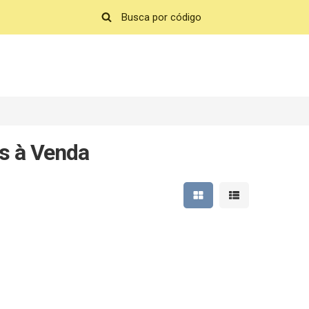
s à Venda
Mostrar resultados em 
Mostrar resultad