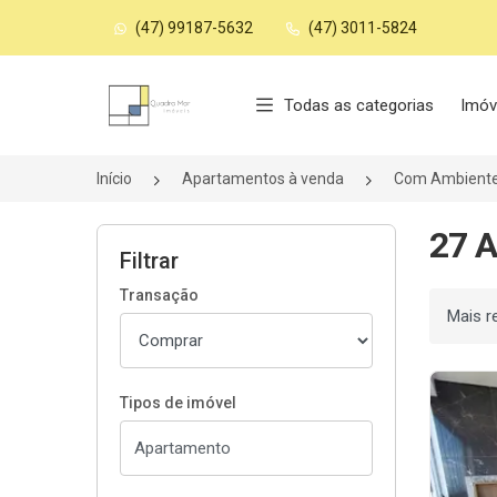
(47) 99187-5632
(47) 3011-5824
Página inicial
Todas as categorias
Imóv
Início
Apartamentos à venda
Com Ambiente
27 A
Filtrar
Transação
Ordenar
Tipos de imóvel