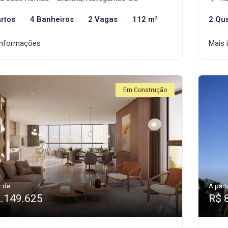
rtos
4 Banheiros
2 Vagas
112 m²
2 Qu
informações
Mais 
Em Construção
r de:
A parti
2.149.625
R$ 