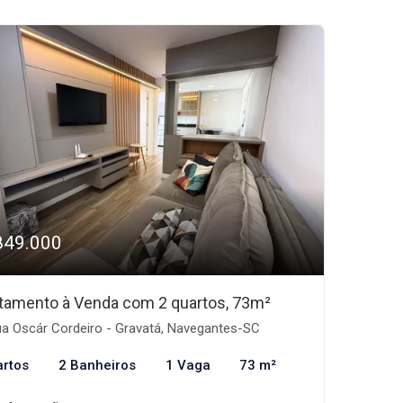
849.000
tamento à Venda com 2 quartos, 73m²
a Oscár Cordeiro - Gravatá, Navegantes-SC
artos
2 Banheiros
1 Vaga
73 m²