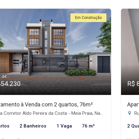
Em Construção
r de:
454.230
R$ 
tamento à Venda com 2 quartos, 76m²
Apar
 Corretor Aldo Pereira da Costa - Meia Praia, Navegantes-SC
Ru
rtos
2 Banheiros
1 Vaga
76 m²
2 Qu