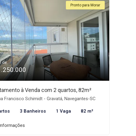
Pronto para Morar
r de:
1.250.000
tamento à Venda com 2 quartos, 82m²
a Francisco Schimidt - Gravatá, Navegantes-SC
artos
3 Banheiros
1 Vaga
82 m²
informações