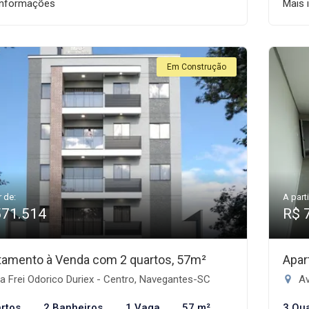
informações
Mais 
Em Construção
r de:
A parti
571.514
R$ 
tamento à Venda com 2 quartos, 57m²
Apar
 Frei Odorico Duriex - Centro, Navegantes-SC
Av
rtos
2 Banheiros
1 Vaga
57 m²
3 Qu