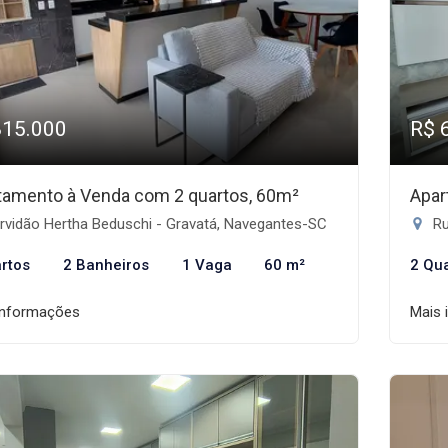
815.000
R$ 
tamento à Venda com 2 quartos, 60m²
Apar
rvidão Hertha Beduschi - Gravatá, Navegantes-SC
Ru
rtos
2 Banheiros
1 Vaga
60 m²
2 Qu
informações
Mais 