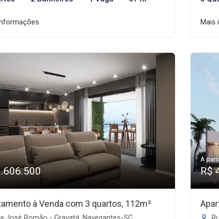
informações
Mais 
A parti
1.606.500
R$ 
tamento à Venda com 3 quartos, 112m²
Apar
a José Romão - Gravatá, Navegantes-SC
Ru