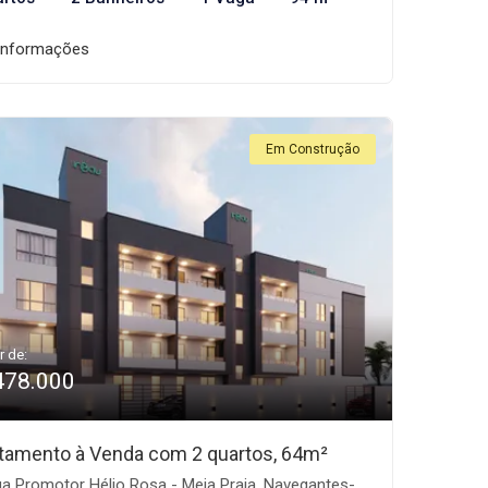
informações
Em Construção
r de:
478.000
tamento à Venda com 2 quartos, 64m²
a Promotor Hélio Rosa - Meia Praia, Navegantes-SC