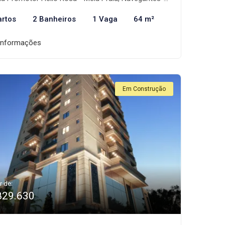
artos
2 Banheiros
1 Vaga
64 m²
informações
Em Construção
r de:
829.630