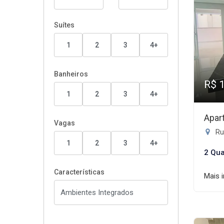
Suítes
1
2
3
4+
Banheiros
R$ 
1
2
3
4+
Apar
Vagas
Ru
1
2
3
4+
2 Qua
Características
Mais 