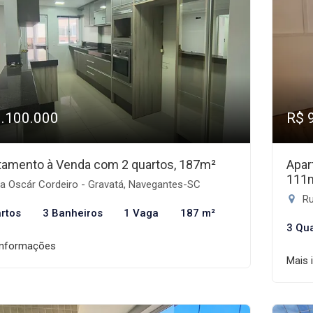
1.100.000
R$ 
tamento à Venda com 2 quartos, 187m²
Apar
111
a Oscár Cordeiro - Gravatá, Navegantes-SC
Ru
rtos
3 Banheiros
1 Vaga
187 m²
3 Qu
informações
Mais 