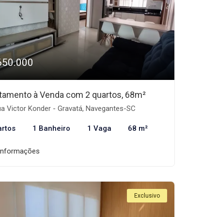
650.000
tamento à Venda com 2 quartos, 68m²
a Victor Konder - Gravatá, Navegantes-SC
artos
1 Banheiro
1 Vaga
68 m²
informações
Exclusivo