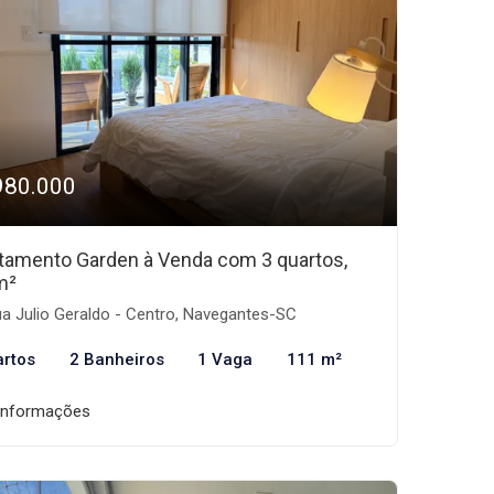
980.000
tamento Garden à Venda com 3 quartos,
m²
a Julio Geraldo - Centro, Navegantes-SC
artos
2 Banheiros
1 Vaga
111 m²
informações