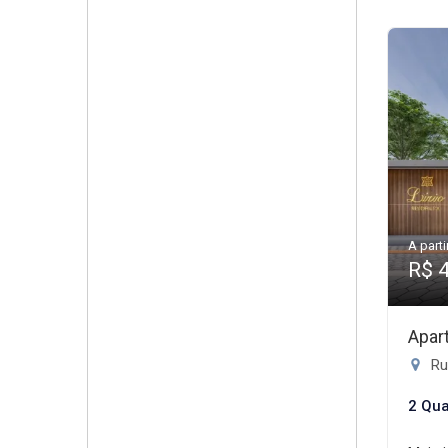
A parti
R$ 
Apar
Rua
2 Qua