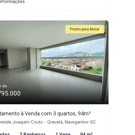
informações
Pronto para Morar
r de:
795.000
tamento à Venda com 3 quartos, 94m²
enida Joaquim Couto - Gravatá, Navegantes-SC
artos
2 Banheiros
1 Vaga
94 m²