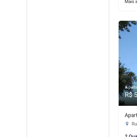
Mais 
A parti
R$ 
Apar
Rua
2 Qua