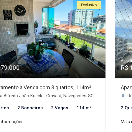
Exclusivo
A parti
879.000
R$ 
tamento à Venda com 3 quartos, 114m²
Apar
a Alfredo João Krieck - Gravatá, Navegantes-SC
Ru
rtos
2 Banheiros
2 Vagas
114 m²
2 Qu
informações
Mais 