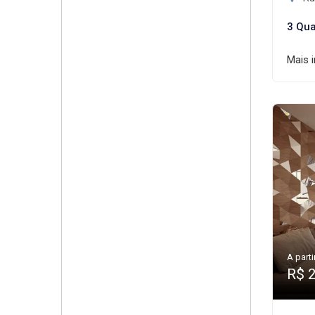
3 Qua
Mais 
A parti
R$ 