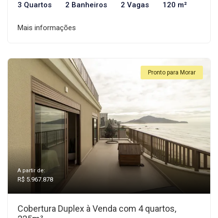
3 Quartos
2 Banheiros
2 Vagas
120 m²
Mais informações
Pronto para Morar
A partir de:
R$ 5.967.878
Cobertura Duplex à Venda com 4 quartos,