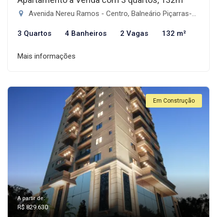
Avenida Nereu Ramos - Centro, Balneário Piçarras-SC
3 Quartos
4 Banheiros
2 Vagas
132 m²
Mais informações
Em Construção
A partir de:
R$ 829.630