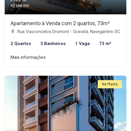
A partir de:
R$ 688.950
Apartamento à Venda com 2 quartos, 73m²
Rua Vasconcelos Drumont - Gravatá, Navegantes-SC
2 Quartos
3 Banheiros
1 Vaga
73 m²
Mais informações
Na Planta