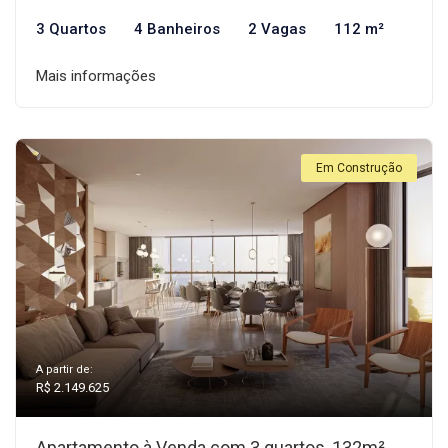
3 Quartos
4 Banheiros
2 Vagas
112 m²
Mais informações
Em Construção
A partir de:
R$ 2.149.625
Apartamento à Venda com 3 quartos, 132m²