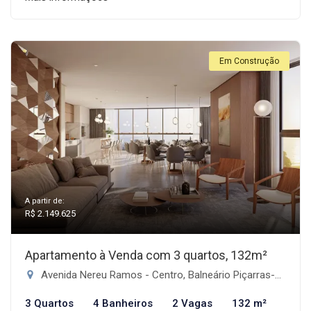
Em Construção
A partir de:
R$ 2.149.625
Apartamento à Venda com 3 quartos, 132m²
Avenida Nereu Ramos - Centro, Balneário Piçarras-SC
3 Quartos
4 Banheiros
2 Vagas
132 m²