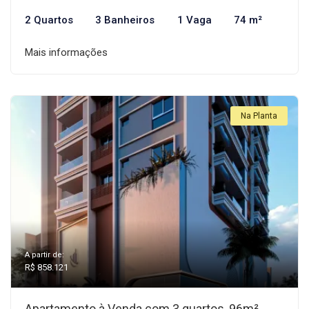
2 Quartos
3 Banheiros
1 Vaga
74 m²
Mais informações
Na Planta
A partir de:
R$ 858.121
Apartamento à Venda com 3 quartos, 96m²