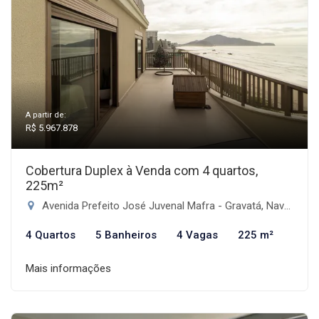
A partir de:
R$ 5.967.878
Cobertura Duplex à Venda com 4 quartos,
225m²
Avenida Prefeito José Juvenal Mafra - Gravatá, Navegantes-SC
4 Quartos
5 Banheiros
4 Vagas
225 m²
Mais informações