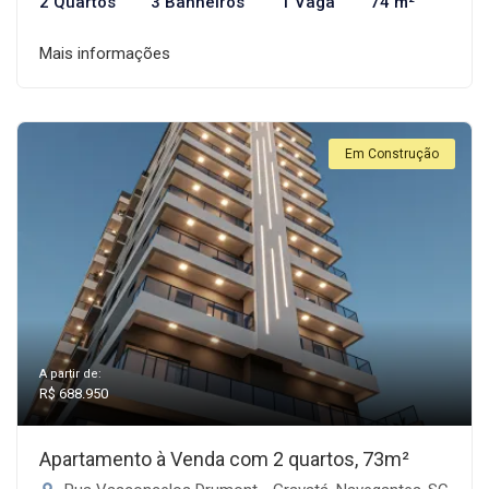
2 Quartos
3 Banheiros
1 Vaga
74 m²
Mais informações
Em Construção
A partir de:
R$ 688.950
Apartamento à Venda com 2 quartos, 73m²