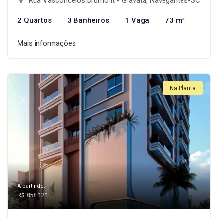
Rua Vasconcelos Drumont - Gravatá, Navegantes-SC
2 Quartos
3 Banheiros
1 Vaga
73 m²
Mais informações
Na Planta
A partir de:
R$ 858.121