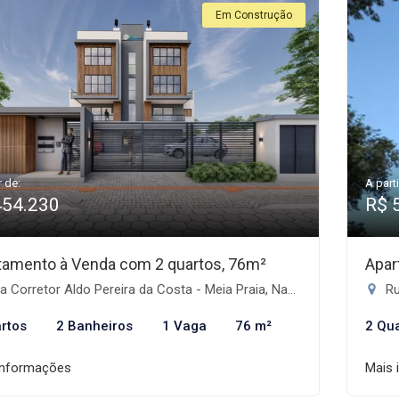
Em Construção
r de:
A parti
454.230
R$ 
tamento à Venda com 2 quartos, 76m²
Apar
 Corretor Aldo Pereira da Costa - Meia Praia, Navegantes-SC
Ru
rtos
2 Banheiros
1 Vaga
76 m²
2 Qu
informações
Mais 