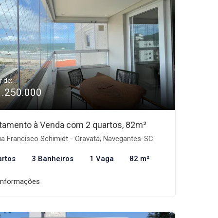
r de:
1.250.000
tamento à Venda com 2 quartos, 82m²
a Francisco Schimidt - Gravatá, Navegantes-SC
artos
3 Banheiros
1 Vaga
82 m²
informações