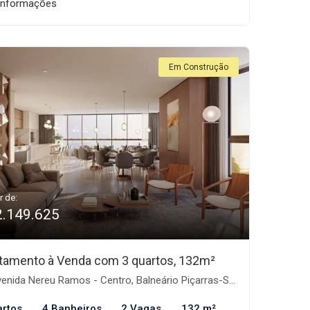
informações
Em Construção
r de:
2.149.625
tamento à Venda com 3 quartos, 132m²
enida Nereu Ramos - Centro, Balneário Piçarras-SC
artos
4 Banheiros
2 Vagas
132 m²