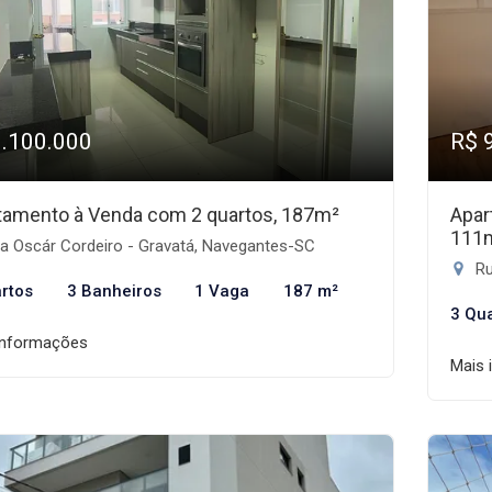
1.100.000
R$ 
tamento à Venda com 2 quartos, 187m²
Apar
111
a Oscár Cordeiro - Gravatá, Navegantes-SC
Ru
rtos
3 Banheiros
1 Vaga
187 m²
3 Qu
informações
Mais 