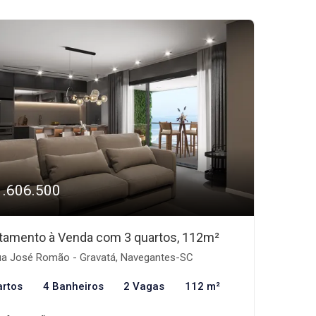
1.606.500
tamento à Venda com 3 quartos, 112m²
a José Romão - Gravatá, Navegantes-SC
artos
4 Banheiros
2 Vagas
112 m²