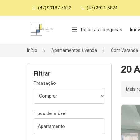
(47) 99187-5632
(47) 3011-5824
Página inicial
Todas as categorias
Imóv
Início
Apartamentos à venda
Com Varanda
20 
Filtrar
Transação
Ordenar
Tipos de imóvel