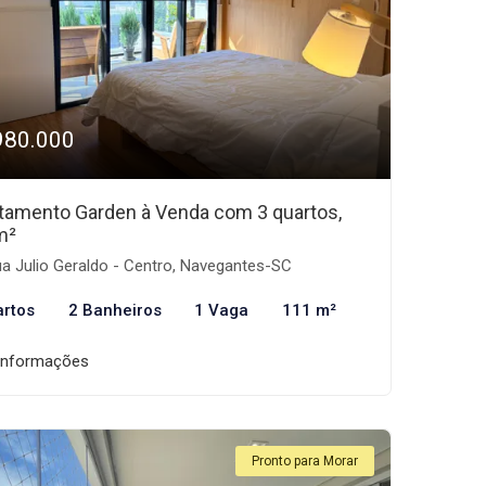
980.000
tamento Garden à Venda com 3 quartos,
m²
a Julio Geraldo - Centro, Navegantes-SC
artos
2 Banheiros
1 Vaga
111 m²
informações
Pronto para Morar