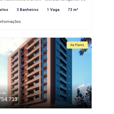
artos
3 Banheiros
1 Vaga
73 m²
informações
Na Planta
r de:
754.733