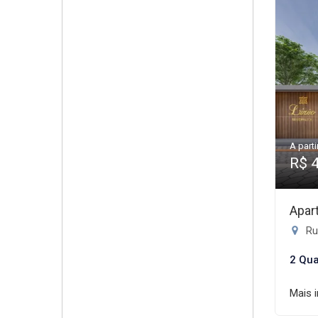
A parti
R$ 
Apar
Rua
2 Qua
Mais 