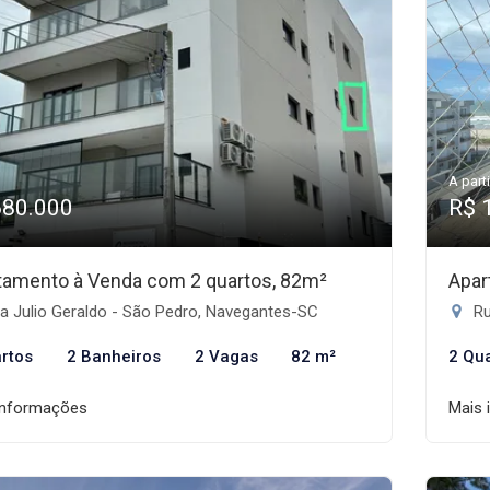
A parti
680.000
R$ 
tamento à Venda com 2 quartos, 82m²
Apar
a Julio Geraldo - São Pedro, Navegantes-SC
Ru
rtos
2 Banheiros
2 Vagas
82 m²
2 Qu
informações
Mais 