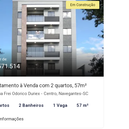
Em Construção
r de:
571.514
tamento à Venda com 2 quartos, 57m²
a Frei Odorico Duriex - Centro, Navegantes-SC
artos
2 Banheiros
1 Vaga
57 m²
informações