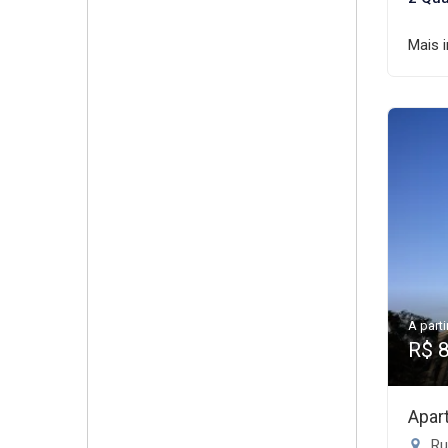
Mais 
A parti
R$ 
Apar
Ru