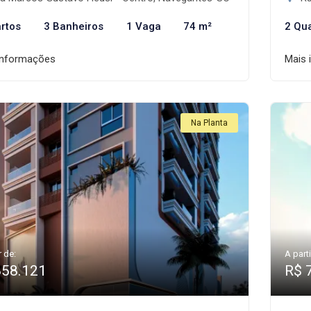
rtos
3 Banheiros
1 Vaga
74 m²
2 Qu
informações
Mais 
Na Planta
r de:
A parti
858.121
R$ 