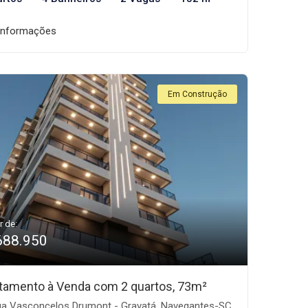
informações
Em Construção
r de:
688.950
tamento à Venda com 2 quartos, 73m²
a Vasconcelos Drumont - Gravatá, Navegantes-SC