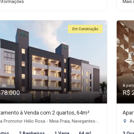
informações
Mais 
Em Construção
r de:
A parti
478.000
R$ 
tamento à Venda com 2 quartos, 64m²
Apar
 Promotor Hélio Rosa - Meia Praia, Navegantes-SC
Av
rtos
2 Banheiros
1 Vaga
64 m²
3 Qu