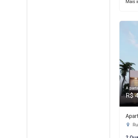
Mais 
A parti
R$ 
Apar
Rua
2 Qua