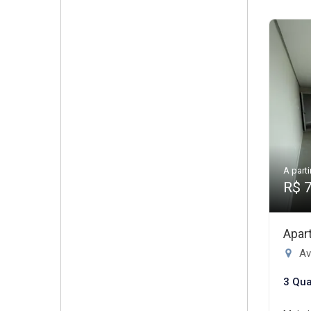
A parti
R$ 
Apar
Av
3 Qua