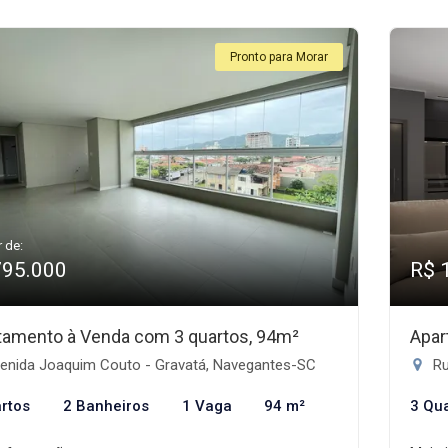
Pronto para Morar
r de:
795.000
R$ 
tamento à Venda com 3 quartos, 94m²
Apar
enida Joaquim Couto - Gravatá, Navegantes-SC
Ru
rtos
2 Banheiros
1 Vaga
94 m²
3 Qu