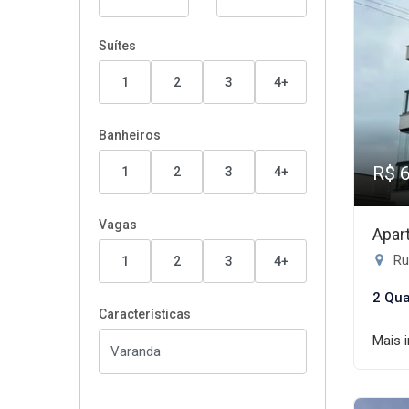
Suítes
1
2
3
4+
Banheiros
R$ 
1
2
3
4+
Vagas
Apar
Ru
1
2
3
4+
2 Qua
Características
Mais 