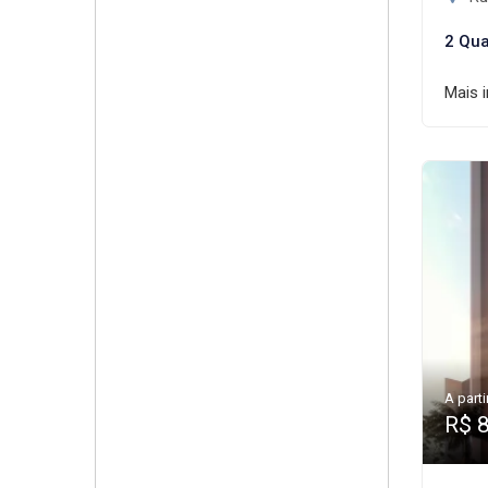
2 Qua
Mais 
A parti
R$ 