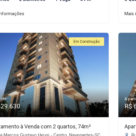
informações
Mais 
Em Construção
r de:
A parti
829.630
R$ 
tamento à Venda com 2 quartos, 74m²
Apar
a Marcos Gustavo Heusi - Centro, Navegantes-SC
Ru