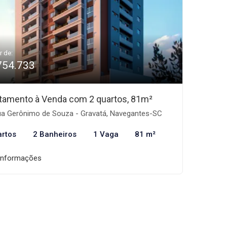
r de:
754.733
tamento à Venda com 2 quartos, 81m²
a Gerônimo de Souza - Gravatá, Navegantes-SC
artos
2 Banheiros
1 Vaga
81 m²
informações