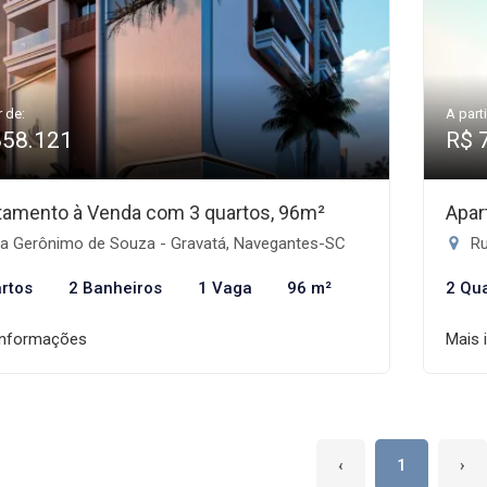
r de:
A parti
858.121
R$ 
tamento à Venda com 3 quartos, 96m²
Apar
a Gerônimo de Souza - Gravatá, Navegantes-SC
Ru
rtos
2 Banheiros
1 Vaga
96 m²
2 Qu
informações
Mais 
‹
1
›