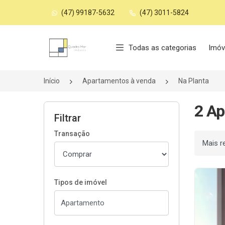
(47) 99187-5632
(47) 3011-5824
Página inicial
Todas as categorias
Imóv
Início
Apartamentos à venda
Na Planta
2 Ap
Filtrar
Transação
Ordenar
Tipos de imóvel