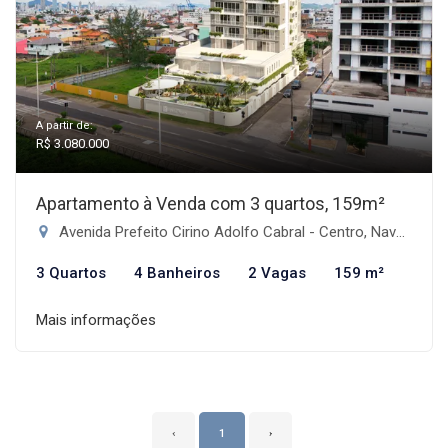
A partir de:
R$ 3.080.000
Apartamento à Venda com 3 quartos, 159m²
Avenida Prefeito Cirino Adolfo Cabral - Centro, Navegantes-SC
3 Quartos
4 Banheiros
2 Vagas
159 m²
Mais informações
‹
1
›