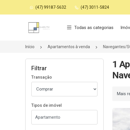
(47) 99187-5632
(47) 3011-5824
Página inicial
Todas as categorias
Imóv
Início
Apartamentos à venda
Navegantes/S
1 Ap
Filtrar
Nav
Transação
Ordenar
Tipos de imóvel