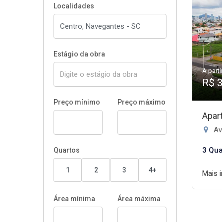
Localidades
Estágio da obra
A parti
R$ 
Preço mínimo
Preço máximo
Apar
Ave
3 Qua
Quartos
1
2
3
4+
Mais 
Área mínima
Área máxima