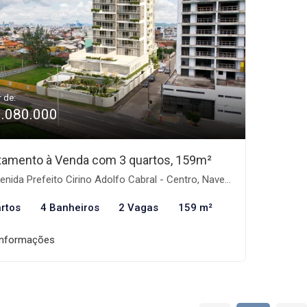
r de:
3.080.000
tamento à Venda com 3 quartos, 159m²
nida Prefeito Cirino Adolfo Cabral - Centro, Navegantes-SC
rtos
4 Banheiros
2 Vagas
159 m²
informações