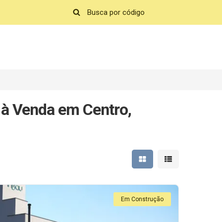
 à Venda em Centro,
Mostrar resultados em 
Mostrar resultad
Em Construção