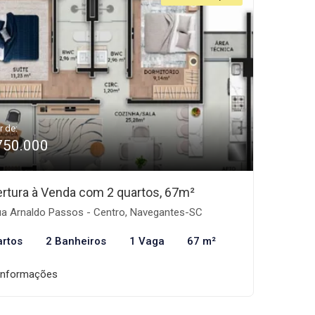
r de:
750.000
rtura à Venda com 2 quartos, 67m²
a Arnaldo Passos - Centro, Navegantes-SC
artos
2 Banheiros
1 Vaga
67 m²
informações