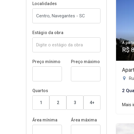
Localidades
Estágio da obra
A parti
R$ 
Preço mínimo
Preço máximo
Apar
Ru
2 Qua
Quartos
1
2
3
4+
Mais 
Área mínima
Área máxima