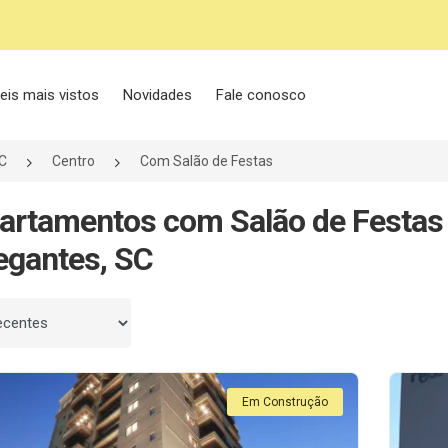
eis mais vistos
Novidades
Fale conosco
C
Centro
Com Salão de Festas
artamentos com Salão de Festas
egantes, SC
 por
Em Construção