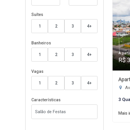
Suítes
1
2
3
4+
Banheiros
A parti
1
2
3
4+
R$ 
Vagas
Apar
1
2
3
4+
Ave
3 Qua
Características
Mais 