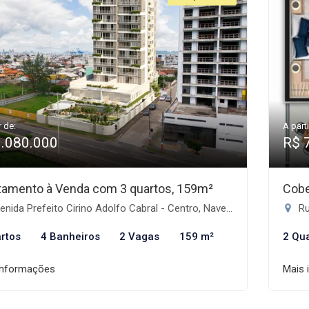
r de:
A parti
3.080.000
R$ 
tamento à Venda com 3 quartos, 159m²
Cobe
nida Prefeito Cirino Adolfo Cabral - Centro, Navegantes-SC
Ru
rtos
4 Banheiros
2 Vagas
159 m²
2 Qu
informações
Mais 