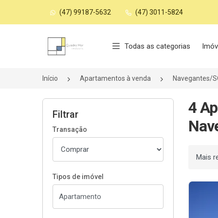
(47) 99187-5632
(47) 3011-5824
Página inicial
Todas as categorias
Imóv
Início
Apartamentos à venda
Navegantes/S
4 Ap
Filtrar
Nav
Transação
Ordenar
Tipos de imóvel