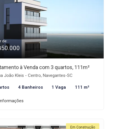
r de:
850.000
tamento à Venda com 3 quartos, 111m²
a João Kleis - Centro, Navegantes-SC
artos
4 Banheiros
1 Vaga
111 m²
informações
Em Construção