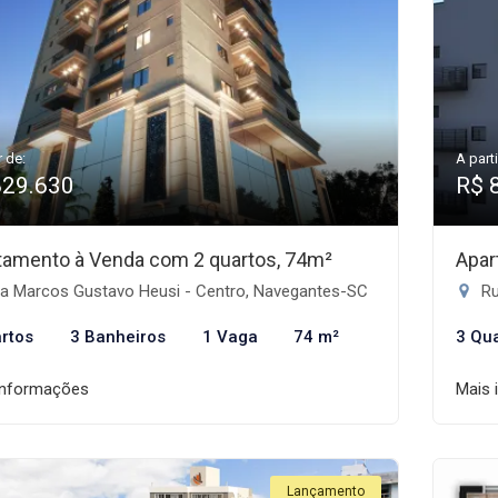
r de:
A parti
829.630
R$ 
tamento à Venda com 2 quartos, 74m²
Apar
a Marcos Gustavo Heusi - Centro, Navegantes-SC
Ru
rtos
3 Banheiros
1 Vaga
74 m²
3 Qu
informações
Mais 
Lançamento