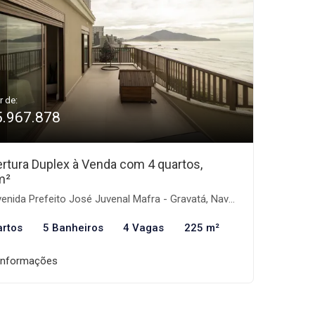
r de:
5.967.878
rtura Duplex à Venda com 4 quartos,
m²
nida Prefeito José Juvenal Mafra - Gravatá, Navegantes-SC
artos
5 Banheiros
4 Vagas
225 m²
informações