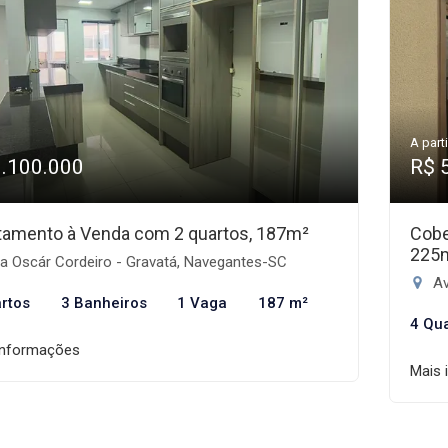
A parti
1.100.000
R$ 
tamento à Venda com 2 quartos, 187m²
Cobe
225
a Oscár Cordeiro - Gravatá, Navegantes-SC
Ave
rtos
3 Banheiros
1 Vaga
187 m²
4 Qu
informações
Mais 