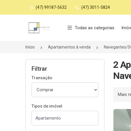
(47) 99187-5632
(47) 3011-5824
Página inicial
Todas as categorias
Imóv
Início
Apartamentos à venda
Navegantes/S
2 Ap
Filtrar
Nav
Transação
Ordenar
Tipos de imóvel