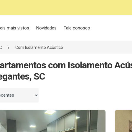
eis mais vistos
Novidades
Fale conosco
C
Com Isolamento Acústico
artamentos com Isolamento Acú
egantes, SC
 por