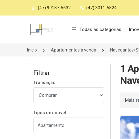
(47) 99187-5632
(47) 3011-5824
Página inicial
Todas as categorias
Imóv
Início
Apartamentos à venda
Navegantes/S
1 Ap
Filtrar
Nav
Transação
Ordenar
Tipos de imóvel