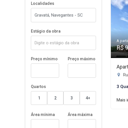
Localidades
Estágio da obra
A parti
R$ 
Preço mínimo
Preço máximo
Apar
Rua
3 Qua
Quartos
1
2
3
4+
Mais 
Área mínima
Área máxima