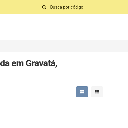
da em Gravatá,
Mostrar resultados em 
Mostrar resultad