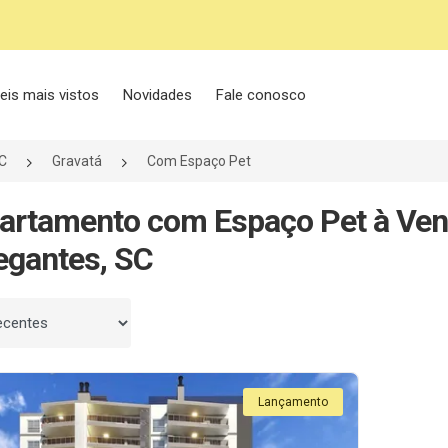
eis mais vistos
Novidades
Fale conosco
C
Gravatá
Com Espaço Pet
artamento com Espaço Pet à Ven
egantes, SC
 por
Lançamento