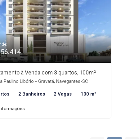
r de:
956.414
tamento à Venda com 3 quartos, 100m²
 Paulino Libório - Gravatá, Navegantes-SC
rtos
2 Banheiros
2 Vagas
100 m²
informações