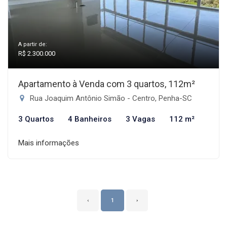
A partir de:
R$ 2.300.000
Apartamento à Venda com 3 quartos, 112m²
Rua Joaquim Antônio Simão - Centro, Penha-SC
3 Quartos
4 Banheiros
3 Vagas
112 m²
Mais informações
‹
1
›