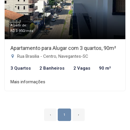
A partir de:
R$ 3.950
/mês
Apartamento para Alugar com 3 quartos, 90m²
Rua Brasilia - Centro, Navegantes-SC
3 Quartos
2 Banheiros
2 Vagas
90 m²
Mais informações
‹
1
›