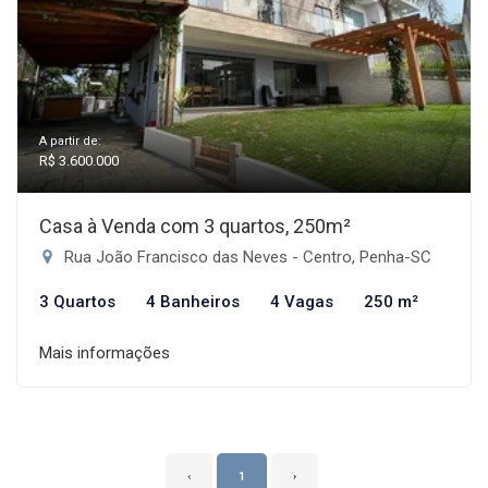
A partir de:
R$ 3.600.000
Casa à Venda com 3 quartos, 250m²
Rua João Francisco das Neves - Centro, Penha-SC
3 Quartos
4 Banheiros
4 Vagas
250 m²
Mais informações
‹
1
›