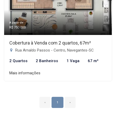
A partir de:
R$ 750.000
Cobertura à Venda com 2 quartos, 67m²
Rua Arnaldo Passos - Centro, Navegantes-SC
2 Quartos
2 Banheiros
1 Vaga
67 m²
Mais informações
‹
1
›