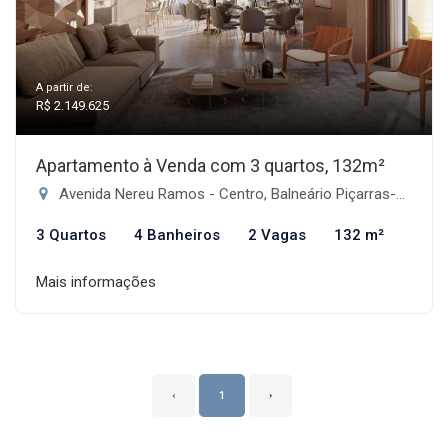
A partir de:
R$ 2.149.625
Apartamento à Venda com 3 quartos, 132m²
Avenida Nereu Ramos - Centro, Balneário Piçarras-SC
3 Quartos
4 Banheiros
2 Vagas
132 m²
Mais informações
‹
1
›