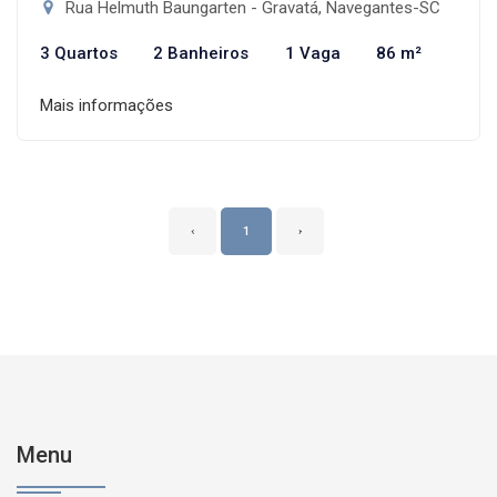
Rua Helmuth Baungarten - Gravatá, Navegantes-SC
3 Quartos
2 Banheiros
1 Vaga
86 m²
Mais informações
‹
1
›
Menu