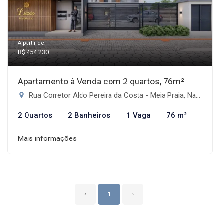
A partir de:
R$ 454.230
Apartamento à Venda com 2 quartos, 76m²
Rua Corretor Aldo Pereira da Costa - Meia Praia, Navegantes-SC
2 Quartos
2 Banheiros
1 Vaga
76 m²
Mais informações
‹
1
›