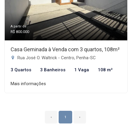
A partir de:
R$ 800.000
Casa Geminada à Venda com 3 quartos, 108m²
Rua José O. Waltrick - Centro, Penha-SC
3 Quartos
3 Banheiros
1 Vaga
108 m²
Mais informações
‹
1
›