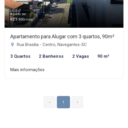
A partir de:
R$ 3.950
/mês
Apartamento para Alugar com 3 quartos, 90m²
Rua Brasilia - Centro, Navegantes-SC
3 Quartos
2 Banheiros
2 Vagas
90 m²
Mais informações
‹
1
›