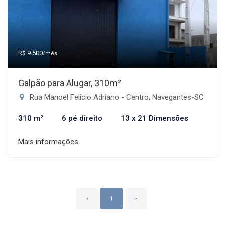
R$ 9.500
/mês
Galpão para Alugar, 310m²
Rua Manoel Felício Adriano - Centro, Navegantes-SC
310 m²
6 pé direito
13 x 21 Dimensões
Mais informações
‹
1
›